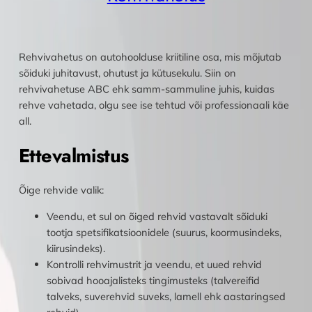
Rehvivahetus on autohoolduse kriitiline osa, mis mõjutab
sõiduki juhitavust, ohutust ja kütusekulu. Siin on
rehvivahetuse ABC ehk samm-sammuline juhis, kuidas
rehve vahetada, olgu see ise tehtud või professionaali käe
all.
Ettevalmistus
Õige rehvide valik:
Veendu, et sul on õiged rehvid vastavalt sõiduki
tootja spetsifikatsioonidele (suurus, koormusindeks,
kiirusindeks).
Kontrolli rehvimustrit ja veendu, et uued rehvid
sobivad hooajalisteks tingimusteks (talvereifid
talveks, suverehvid suveks, lamell ehk aastaringsed