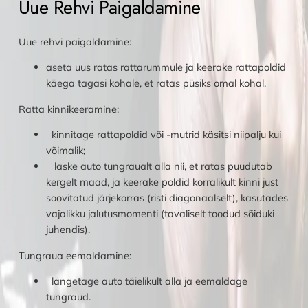
Uue Rehvi Paigaldamine
Uue rehvi paigaldamine:
aseta uus ratas rattarummule ja keerake rattapoldid
käega tagasi kohale, et ratas püsiks omal kohal.
Ratta kinnikeeramine:
kinnitage rattapoldid või -mutrid käsitsi niipalju kui
võimalik;
laske auto tungraualt alla nii, et ratas puudutab
kergelt maad, ja keerake poldid korralikult kinni just
soovitatud järjekorras (risti diagonaalselt), kasutades
vajalikku jalutusmomenti (tavaliselt toodud sõiduki
juhendis).
Tungraua eemaldamine:
langetage auto täielikult alla ja eemaldage
tungraud.