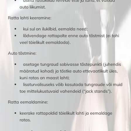
aseta rattakiilud rehvide ette ja taha, et vältida
auto liikumist.
Ratta lahti keeramine:
kui sul on ilukilbid, eemalda need;
lõdvendage rattapolte enne auto tõstmist (ei tohi
veel täielikult eemaldada).
Auto tõstmine:
asetage tungraud sobivasse tõstepunkti (juhendis
määratud kohad) ja tõstke auto ettevaatlikult üles,
kuni ratas on maast lahti;
lisaturvalisuseks võib kasutada tungraude või muid
toe mittelukustuvaid vahendeid (“jack stands”).
Ratta eemaldamine:
keerake rattapoldid täielikult lahti ja eemaldage
ratas.