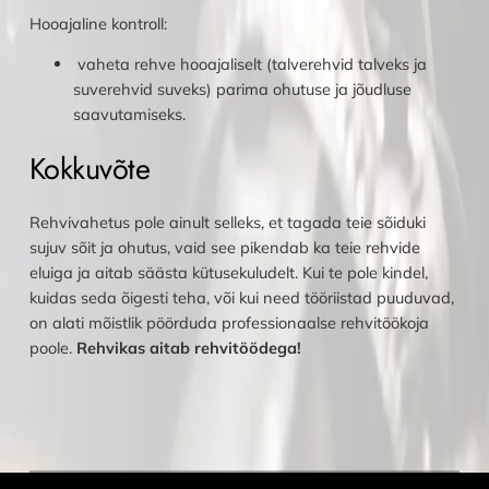
Hooajaline kontroll:
vaheta rehve hooajaliselt (talverehvid talveks ja
suverehvid suveks) parima ohutuse ja jõudluse
saavutamiseks.
Kokkuvõte
Rehvivahetus pole ainult selleks, et tagada teie sõiduki
sujuv sõit ja ohutus, vaid see pikendab ka teie rehvide
eluiga ja aitab säästa kütusekuludelt. Kui te pole kindel,
kuidas seda õigesti teha, või kui need tööriistad puuduvad,
on alati mõistlik pöörduda professionaalse rehvitöökoja
poole.
Rehvikas aitab rehvitöödega!