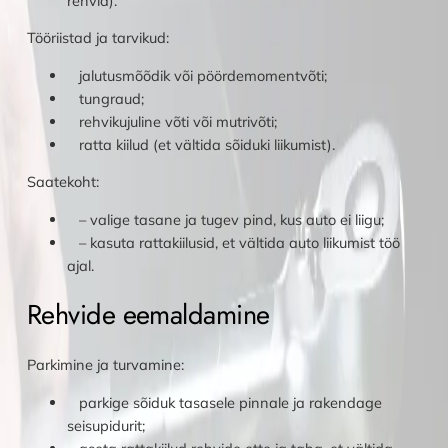
rehvid).
Tööriistad ja tarvikud:
jalutusmõõdik või pöördemomentvõti;
tungraud;
rehvikujuline võti või mutrivõti;
ratta kiilud (et vältida sõiduki liikumist).
Saatekoht:
– valige tasane ja tugev pind, kus auto ei liigu;
– kasuta rattakiilusid, et vältida auto liikumist töö
ajal.
Rehvide eemaldamine
Parkimine ja turvamine:
parkige sõiduk tasasele pinnale ja rakendage
seisupidurit;