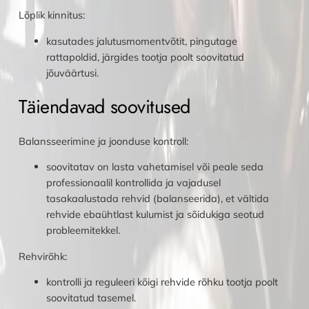
Lõplik kinnitus:
kasutades jalutusmomentvõtit, pingutage
rattapoldid, järgides tootja poolt soovitatud
jõuväärtusi.
Täiendavad soovitused
Balansseerimine ja joonduse kontroll:
soovitatav on lasta vahetamisel või peale seda
professionaalil kontrollida ja vajadusel
tasakaalustada rehvid (balanseerida), et vältida
rehvide ebaühtlast kulumist ja sõidukiga seotud
probleemitekkel.
Rehvirõhk:
kontrolli ja reguleeri kõigi rehvide rõhku tootja poolt
soovitatud tasemel.